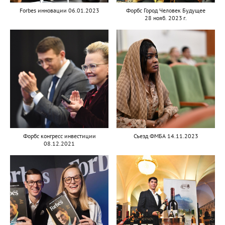
Forbes инновации 06.01.2023
Форбс Город Человек Будущее
28 нояб. 2023 г.
Форбс конгресс инвестиции
Съезд ФМБА 14.11.2023
08.12.2021